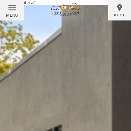
{wörtlich}
{/literal}
MENU
KARTE