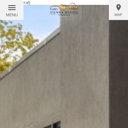
{literal}
{/literal}
MENU
MAP