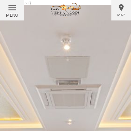
{literal}
{/literal}
MENU
MAP