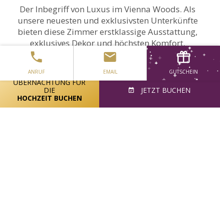
Der Inbegriff von Luxus im Vienna Woods. Als
unsere neuesten und exklusivsten Unterkünfte
bieten diese Zimmer erstklassige Ausstattung,
exklusives Dekor und höchsten Komfort.
EXECUTIVE PLUS ZIMMER ANSEHEN
ANRUF
EMAIL
GUTSCHEIN
ÜBERNACHTUNG FÜR
DIE
JETZT BUCHEN
HOCHZEIT BUCHEN