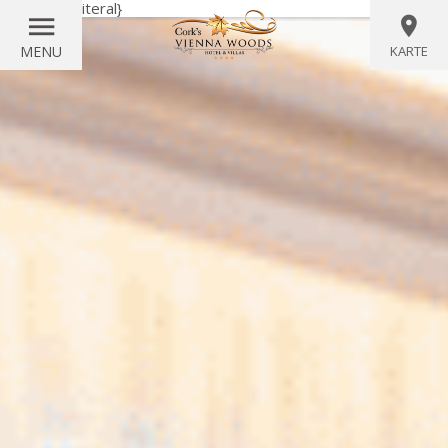
{wörtlich}
{/literal}
MENU
KARTE