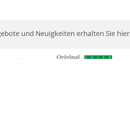
bote und Neuigkeiten erhalten Sie hier 
WEIS
BLOG
KARRIERE
AUSZEICHNUNGEN
R
65
Tel:
+353 (0)21 455 6800
Email:
info@viennawoodsho