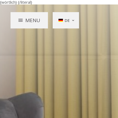
{wörtlich}
{/literal}
MENU
DE