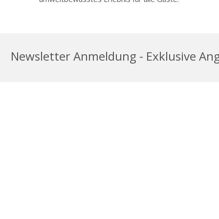
Newsletter Anmeldung - Exklusive Ange
ANWEISUNGEN BEKOMMEN
COOKIE-HIN
© 2026, Vienna Woods Hotel, Glanmire, Cork, Ireland, T45 V0