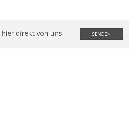
hier direkt von uns
SENDEN
ICHTLINIEN
ERKLÄRUNG ZUR BARRIEREFREIHEIT
tel.com