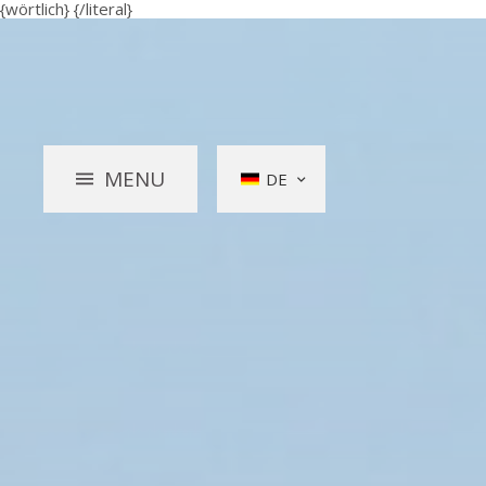
{wörtlich}
{/literal}
MENU
DE