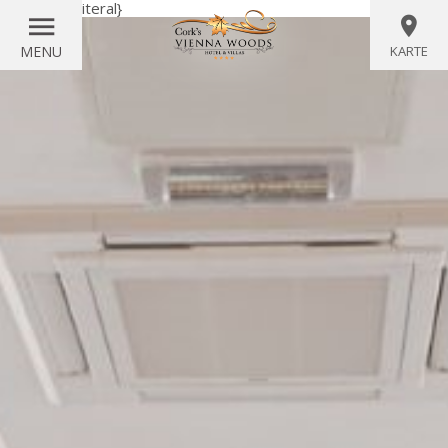
{wörtlich}
{/literal}
MENU
KARTE