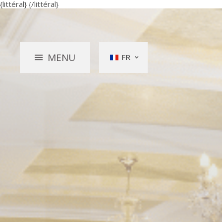
{littéral}
{/littéral}
MENU
FR