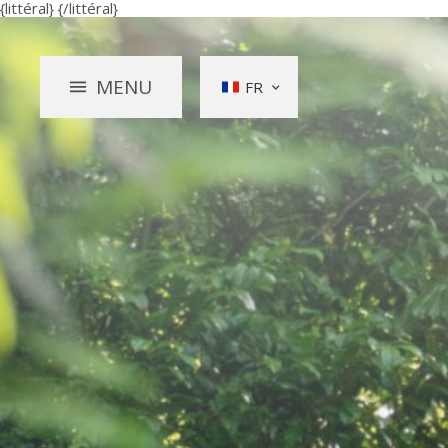
{littéral}
{/littéral}
MENU
FR