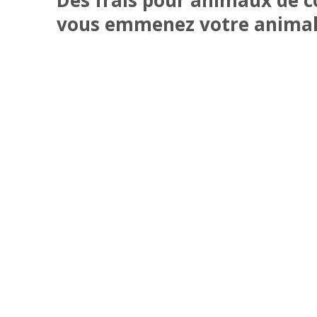
vous emmenez votre animal
Consultez notre page
Politique relative aux an
Woods Hotel de Cork.
Restez en Contact et obten
OBTENIR DES DIRECTIONS
AVIS S