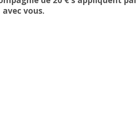
 avec vous.
imaux de compagnie
pour plus d'informations sur votre séjo
ez des mises à jour sur les offres spécia
UR LES COOKIES
BLOG
CARRIÈRES
PRIX
PO