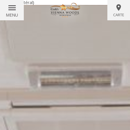
{littéral}
{/littéral}
MENU
CARTE