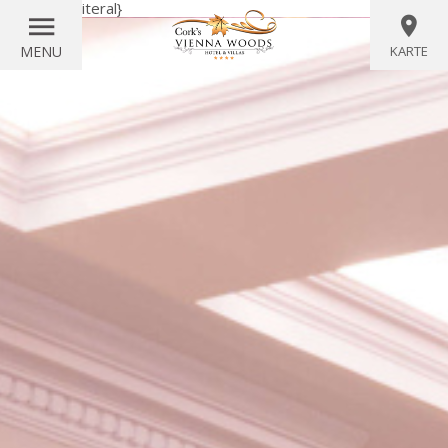
{wörtlich}
{/literal}
MENU
KARTE