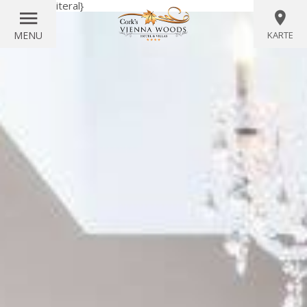
{wörtlich}
{/literal}
MENU
KARTE