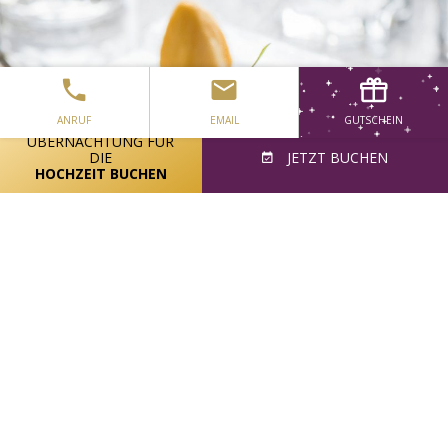
ANRUF
EMAIL
GUTSCHEIN
ÜBERNACHTUNG FÜR
DIE
JETZT BUCHEN
HOCHZEIT BUCHEN
GENIESSEN SIE KÖSTLICHE SPEISEN UND DESSERTS IN M
ABEL CRAWFORD'S BISTRO MIT UNSEREN ALÉ CARTE-M
ENÜS
Speisen Sie in unserem