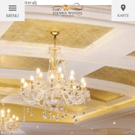
{wörtlich}
{/literal}
MENU
KARTE