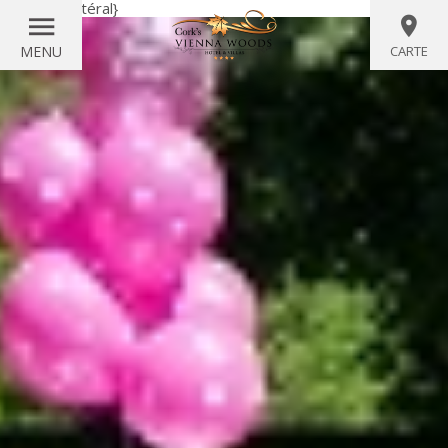
{littéral}
{/littéral}
MENU
CARTE