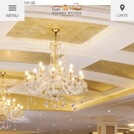
{littéral}
{/littéral}
MENU
CARTE