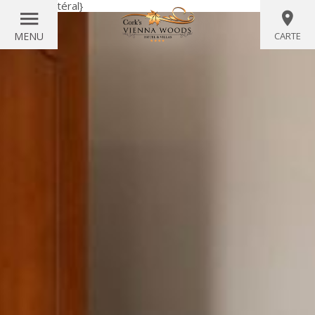
{littéral}
{/littéral}
MENU
CARTE