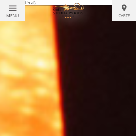
{littéral}
{/littéral}
MENU
CARTE