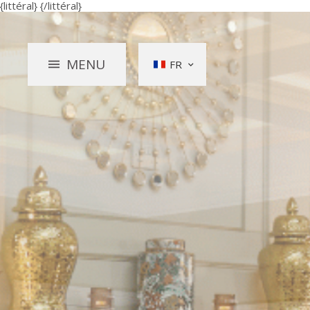
{littéral}
{/littéral}
MENU
FR