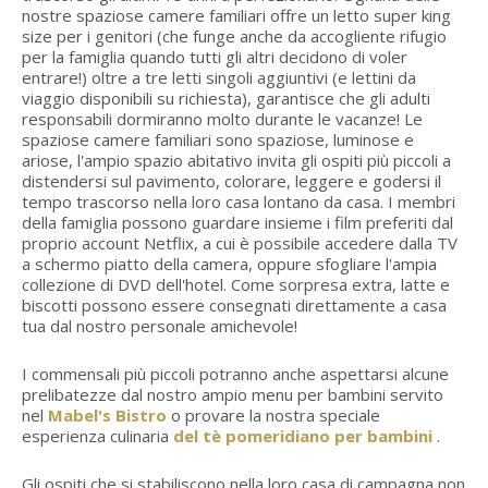
nostre spaziose camere familiari offre un letto super king
size per i genitori (che funge anche da accogliente rifugio
per la famiglia quando tutti gli altri decidono di voler
entrare!) oltre a tre letti singoli aggiuntivi (e lettini da
viaggio disponibili su richiesta), garantisce che gli adulti
responsabili dormiranno molto durante le vacanze! Le
spaziose camere familiari sono spaziose, luminose e
ariose, l'ampio spazio abitativo invita gli ospiti più piccoli a
distendersi sul pavimento, colorare, leggere e godersi il
tempo trascorso nella loro casa lontano da casa. I membri
della famiglia possono guardare insieme i film preferiti dal
proprio account Netflix, a cui è possibile accedere dalla TV
a schermo piatto della camera, oppure sfogliare l'ampia
collezione di DVD dell'hotel. Come sorpresa extra, latte e
biscotti possono essere consegnati direttamente a casa
tua dal nostro personale amichevole!
I commensali più piccoli potranno anche aspettarsi alcune
prelibatezze dal nostro ampio menu per bambini servito
nel
Mabel's Bistro
o provare la nostra speciale
esperienza culinaria
del tè pomeridiano per bambini
.
Gli ospiti che si stabiliscono nella loro casa di campagna non