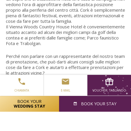
vedono l'ora di approfittare della fantastica posizione
proprio alla periferia del centro città. Cork è semplicemente
piena di fantastici festival, eventi, attrazioni internazionali e
cose da fare per tutta la famiglia.
Il Vienna Woods Country House Hotel è convenientemente
situato accanto ad alcuni dei migliori campi da golf della
contea e ai preferiti dalle famiglie come; Parco faunistico
Fota e Trabolgan.
Perché non parlare con un rappresentante del nostro team
di prenotazione, che può darti alcuni consigli sulle migliori
cose da fare a Cork e aiutarti a effettuare prenotazioni per
le attrazioni vicine.?
Gli ospiti che soggiornano in una delle nostre spaziose
camere familiari possono aspettarsi:
CHIAMATA
E-MAIL
VOUCHER; TAGLIANDO
BOOK YOUR
BOOK
YOUR STAY
WEDDING STAY