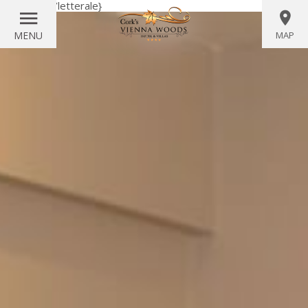
{letterale}
{/letterale}
MENU
MAP