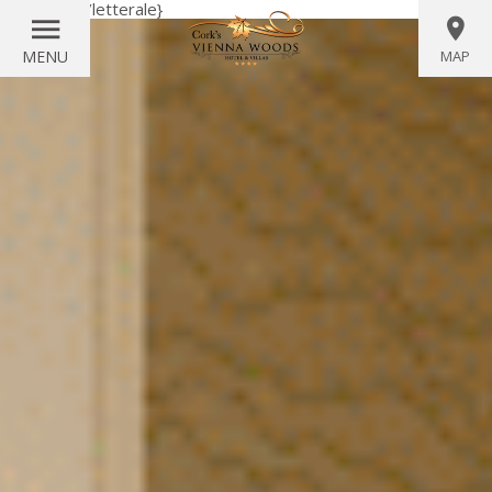
{letterale}
{/letterale}
MENU
MAP