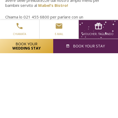
avere delle prelibatezze dal nostro ampio menu per
bambini servito al
Mabel's Bistro!
Chiama lo 021 455 6800 per parlare con un
rappresentante del nostro team di prenotazione che può
darti alcuni consigli sulle migliori cose da fare mentre sei a
Cork e aiutarti a prenotare le attrazioni vicine!
CHIAMATA
E-MAIL
VOUCHER; TAGLIANDO
BOOK YOUR
BOOK
YOUR STAY
WEDDING STAY