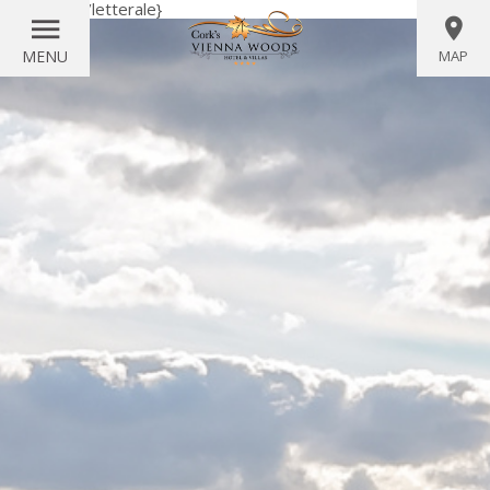
{letterale}
{/letterale}
MENU
MAP