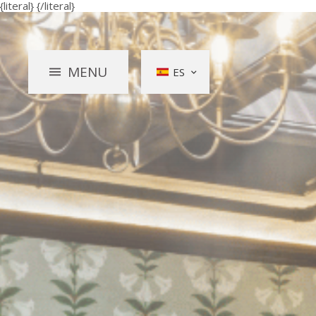
{literal}
{/literal}
MENU
ES