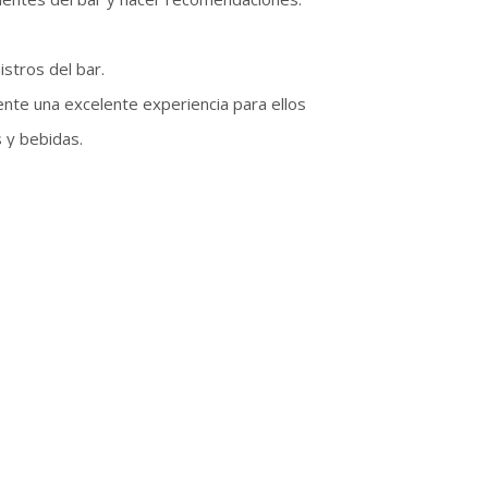
istros del bar.
te una excelente experiencia para ellos
 y bebidas.
, idealmente un hotel de 4*
r flexible con el horario.
e forma individual.