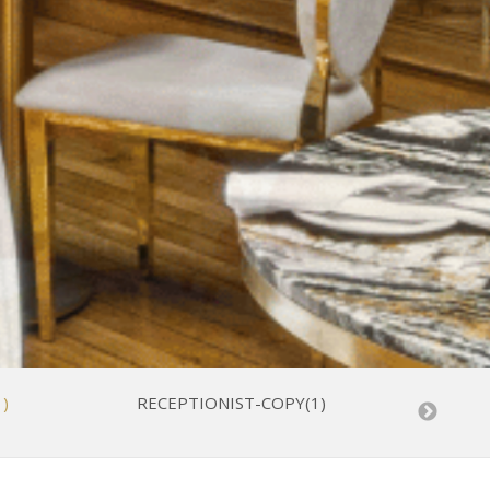
)
RECEPTIONIST-COPY(1)
FOOD AN