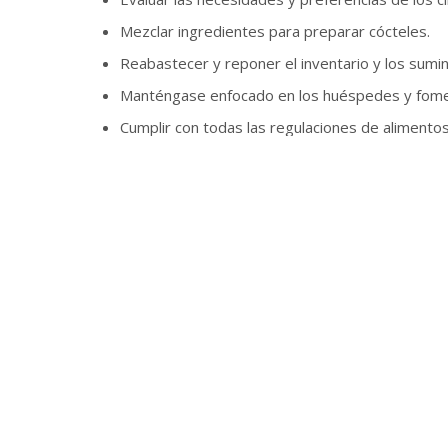
Mezclar ingredientes para preparar cócteles.
Reabastecer y reponer el inventario y los sumin
Manténgase enfocado en los huéspedes y fomen
Cumplir con todas las regulaciones de alimentos
Requisitos:
Experiencia previa en bar en un negocio similar
Disponibilidad para trabajar fines de semana y se
Una manera profesional
Excelente presentación
Capacidad para trabajar tanto en equipo como d
Automotivado
Amable y extrovertido