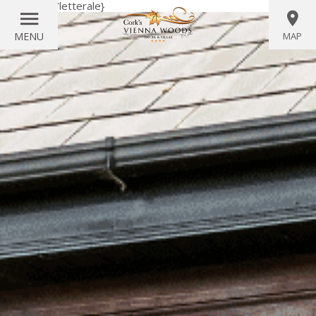
{letterale}
{/letterale}
MENU
MAP