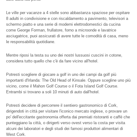
Le ville per vacanze a 4 stelle sono abbastanza spaziose per ospitare
8 adulti in condivisione e con riscaldamento a pavimento, televisori a
schermo piatto e una serie di moderni elettrodomestici da cucina
come George Forman, frullatore, forno a microonde e lavatrice
asciugatrice, puoi assicurati di avere tutte le comodità di casa, meno
le responsabilità quotidiane.
Mentre riposi la testa su uno dei nostri lussuosi cuscini in cotone,
considera tutto quello che c'è da fare vicino all'hotel.
Potresti scegliere di giocare a golf in uno dei campi da golf più
importanti d'Irlanda: The Old Head of Kinsale. Oppure scegline uno più
vicino, come il Mahon Golf Course o il Fota Island Golf Course.
Entrambi si trovano a soli 10 minuti di auto dall'hotel.
Potresti decidere di percorrere il sentiero gastronomico di Cork,
dirigendoti in città per visitare l'iconico mercato inglese, o provare un
po' dell'eccitante gastronomia offerta dai premiati ristoranti e caffè che
punteggiano la città, o dirigerti verso ovest verso la costa per visita
alcuni dei laboratori e degli studi dei famosi produttori alimentari di
West Cork.