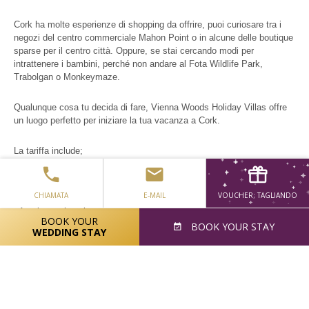
Cork ha molte esperienze di shopping da offrire, puoi curiosare tra i
negozi del centro commerciale Mahon Point o in alcune delle boutique
sparse per il centro città. Oppure, se stai cercando modi per
intrattenere i bambini, perché non andare al Fota Wildlife Park,
Trabolgan o Monkeymaze.
Qualunque cosa tu decida di fare, Vienna Woods Holiday Villas offre
un luogo perfetto per iniziare la tua vacanza a Cork.
La tariffa include;
- Bollette come ESB, Elettricità, Bidoni e Tv Multicanale
CHIAMATA
E-MAIL
VOUCHER; TAGLIANDO
- Ampio parcheggio auto
BOOK YOUR
BOOK
YOUR STAY
WEDDING STAY
- Wi-fi gratuito
Il check-in della villa è alle 17:00 e il check-out la mattina della
partenza è alle 10:00.