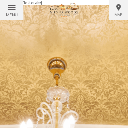
{letterale}
{/letterale}
MENU
MAP