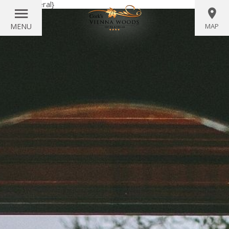
{literal}
{/literal}
MENU
MAP