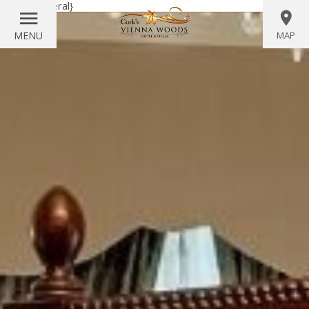
{literal}
{/literal}
MENU
MAP